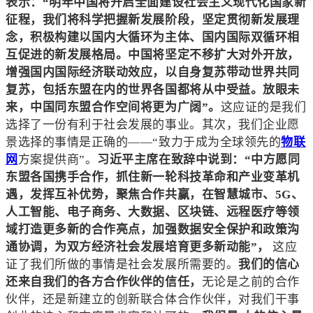
表示：“明年中国将开启全面建设社会主义现代化国家新
征程，我们将科学把握新发展阶段，坚定贯彻新发展理
念，积极构建以国内大循环为主体、国内国际双循环相
互促进的新发展格局。中国将坚定不移扩大对外开放，
增强国内国际经济联动效应，以自身复苏带动世界共同
复苏，包括东盟在内的世界各国都将从中受益。放眼未
来，中国同东盟合作空间将更为广阔”。
这应证的是我们
选择了一份有利于社会发展的事业。
其次，我们企业愿
景选择的事情是正确的——“致力于成为全球领先的
物联
网
方案提供商”。
习近平主席在致辞中说到：“中方愿同
东盟各国携手合作，抓住新一轮科技革命和产业变革机
遇，发挥互补优势，聚焦合作共赢，在智慧城市、5G、
人工智能、电子商务、大数据、区块链、远程医疗等领
域打造更多新的合作亮点，加强数据安全保护和政策沟
通协调，为双方经济社会发展培育更多新动能”，
这应
证了我们所做的事情是社会发展所需要的。
我们的信心
还来自我们的各方合作伙伴的信任，
无论是之前的合作
伙伴，还是新建立的创新联合体合作伙伴，对我们干事