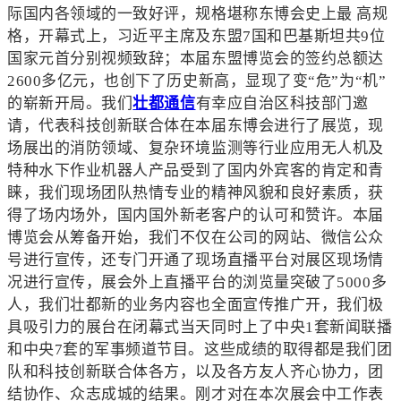
际国内各领域的一致好评，规格堪称东博会史上最 高规
格，开幕式上，习近平主席及东盟7国和巴基斯坦共9位
国家元首分别视频致辞；本届东盟博览会的签约总额达
2600多亿元，也创下了历史新高，显现了变“危”为“机”
的崭新开局。我们
壮都通信
有幸应自治区科技部门邀
请，代表科技创新联合体在本届东博会进行了展览，现
场展出的消防领域、复杂环境监测等行业应用无人机及
特种水下作业机器人产品受到了国内外宾客的肯定和青
睐，我们现场团队热情专业的精神风貌和良好素质，获
得了场内场外，国内国外新老客户的认可和赞许。本届
博览会从筹备开始，我们不仅在公司的网站、微信公众
号进行宣传，还专门开通了现场直播平台对展区现场情
况进行宣传，展会外上直播平台的浏览量突破了5000多
人，我们壮都新的业务内容也全面宣传推广开，我们极
具吸引力的展台在闭幕式当天同时上了中央1套新闻联播
和中央7套的军事频道节目。这些成绩的取得都是我们团
队和科技创新联合体各方，以及各方友人齐心协力，团
结协作、众志成城的结果。刚才对在本次展会中工作表